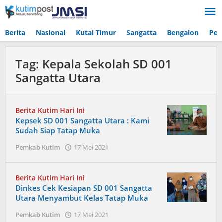
Lewati
ke
konten
Berita
Nasional
Kutai Timur
Sangatta
Bengalon
Pen
Tag:
Kepala Sekolah SD 001
Sangatta Utara
Berita Kutim Hari Ini
Kepsek SD 001 Sangatta Utara : Kami
Sudah Siap Tatap Muka
oleh
Pemkab Kutim
17 Mei 2021
Admin
Berita Kutim Hari Ini
Dinkes Cek Kesiapan SD 001 Sangatta
Utara Menyambut Kelas Tatap Muka
oleh
Pemkab Kutim
17 Mei 2021