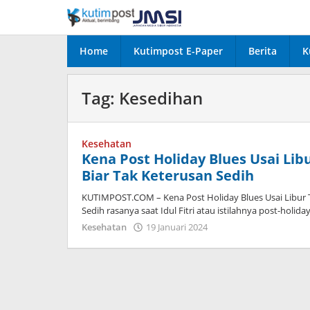
Lewati
ke
konten
Home
Kutimpost E-Paper
Berita
K
Tag:
Kesedihan
Kesehatan
Kena Post Holiday Blues Usai Libu
Biar Tak Keterusan Sedih
KUTIMPOST.COM – Kena Post Holiday Blues Usai Libur Ta
Sedih rasanya saat Idul Fitri atau istilahnya post-holida
oleh
Kesehatan
19 Januari 2024
admin