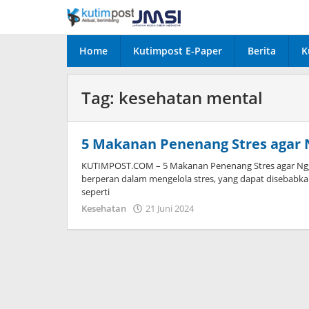
Lewati
ke
konten
Home
Kutimpost E-Paper
Berita
K
Tag:
kesehatan mental
5 Makanan Penenang Stres agar 
KUTIMPOST.COM – 5 Makanan Penenang Stres agar Ngga
berperan dalam mengelola stres, yang dapat disebabkan 
seperti
oleh
Kesehatan
21 Juni 2024
Admin
Tiga