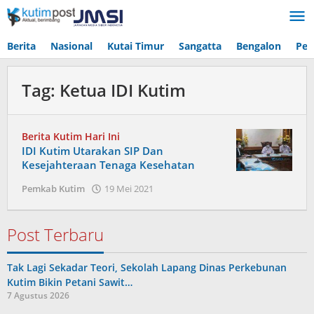
Lewati
ke
konten
Berita
Nasional
Kutai Timur
Sangatta
Bengalon
Pen
Tag:
Ketua IDI Kutim
Berita Kutim Hari Ini
IDI Kutim Utarakan SIP Dan
Kesejahteraan Tenaga Kesehatan
oleh
Pemkab Kutim
19 Mei 2021
Admin
Post Terbaru
Tak Lagi Sekadar Teori, Sekolah Lapang Dinas Perkebunan
Kutim Bikin Petani Sawit…
7 Agustus 2026