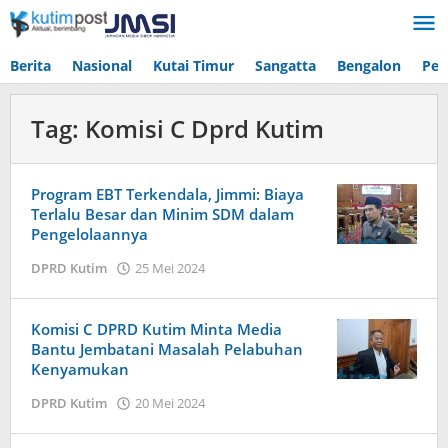
Lewati
ke
konten
Berita
Nasional
Kutai Timur
Sangatta
Bengalon
Pen
Tag:
Komisi C Dprd Kutim
Program EBT Terkendala, Jimmi: Biaya
Terlalu Besar dan Minim SDM dalam
Pengelolaannya
oleh
DPRD Kutim
25 Mei 2024
Admin
Tiga
Komisi C DPRD Kutim Minta Media
Bantu Jembatani Masalah Pelabuhan
Kenyamukan
oleh
DPRD Kutim
20 Mei 2024
Admin
Tiga