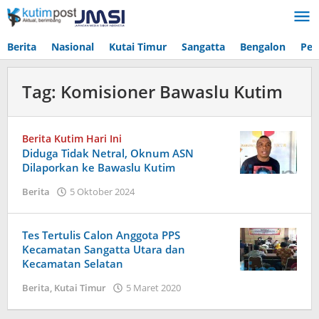
Lewati
ke
konten
Berita
Nasional
Kutai Timur
Sangatta
Bengalon
Pen
Tag:
Komisioner Bawaslu Kutim
Berita Kutim Hari Ini
Diduga Tidak Netral, Oknum ASN
Dilaporkan ke Bawaslu Kutim
oleh
Berita
5 Oktober 2024
Admin
Tes Tertulis Calon Anggota PPS
Kecamatan Sangatta Utara dan
Kecamatan Selatan
oleh
Berita
,
Kutai Timur
5 Maret 2020
Admin