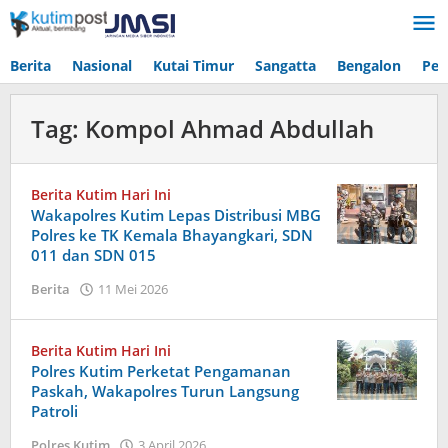
Lewati
ke
konten
Berita
Nasional
Kutai Timur
Sangatta
Bengalon
Pen
Tag:
Kompol Ahmad Abdullah
Berita Kutim Hari Ini
Wakapolres Kutim Lepas Distribusi MBG
Polres ke TK Kemala Bhayangkari, SDN
011 dan SDN 015
oleh
Berita
11 Mei 2026
Admin
Berita Kutim Hari Ini
Polres Kutim Perketat Pengamanan
Paskah, Wakapolres Turun Langsung
Patroli
oleh
Polres Kutim
3 April 2026