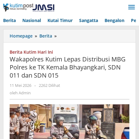
Lewati
ke
konten
Berita
Nasional
Kutai Timur
Sangatta
Bengalon
Pen
Wakapolres
Homepage
»
Berita
»
Kutim
Lepas
Berita Kutim Hari Ini
Distribusi
Wakapolres Kutim Lepas Distribusi MBG
MBG
Polres ke TK Kemala Bhayangkari, SDN
Polres
011 dan SDN 015
ke
TK
oleh
11 Mei 2026
-
2262 Dilihat
Kemala
Admin
oleh
Admin
Bhayangkari,
SDN
011
dan
SDN
015