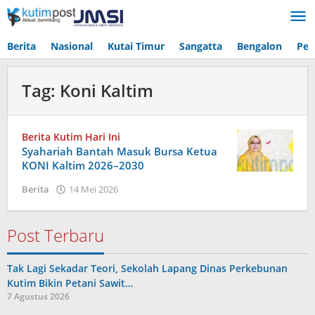
Lewati
ke
konten
Berita
Nasional
Kutai Timur
Sangatta
Bengalon
Pen
Tag:
Koni Kaltim
Berita Kutim Hari Ini
Syahariah Bantah Masuk Bursa Ketua
KONI Kaltim 2026–2030
oleh
Berita
14 Mei 2026
Admin
Post Terbaru
Tak Lagi Sekadar Teori, Sekolah Lapang Dinas Perkebunan
Kutim Bikin Petani Sawit…
7 Agustus 2026