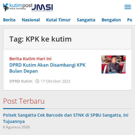
Lewati
ke
konten
Berita
Nasional
Kutai Timur
Sangatta
Bengalon
Pen
Tag:
KPK ke kutim
Berita Kutim Hari Ini
DPRD Kutim Akan Disambangi KPK
Bulan Depan
oleh
DPRD Kutim
17 Oktober 2023
Admin
Post Terbaru
Polsek Sangatta Cek Barcode dan STNK di SPBU Sangatta, Ini
Tujuannya
6 Agustus 2026