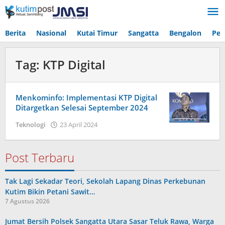
Lewati
ke
konten
Berita
Nasional
Kutai Timur
Sangatta
Bengalon
Pen
Tag:
KTP Digital
Menkominfo: Implementasi KTP Digital
Ditargetkan Selesai September 2024
oleh
Teknologi
23 April 2024
admin
Post Terbaru
Tak Lagi Sekadar Teori, Sekolah Lapang Dinas Perkebunan
Kutim Bikin Petani Sawit…
7 Agustus 2026
Jumat Bersih Polsek Sangatta Utara Sasar Teluk Rawa, Warga