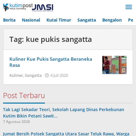
Lewati
ke
konten
Berita
Nasional
Kutai Timur
Sangatta
Bengalon
Pen
Tag:
kue pukis sangatta
Kuliner Kue Pukis Sangatta Beraneka
Rasa
oleh
Kuliner
,
Sangatta
4 Juli 2020
Admin
Post Terbaru
Tak Lagi Sekadar Teori, Sekolah Lapang Dinas Perkebunan
Kutim Bikin Petani Sawit…
7 Agustus 2026
Jumat Bersih Polsek Sangatta Utara Sasar Teluk Rawa, Warga