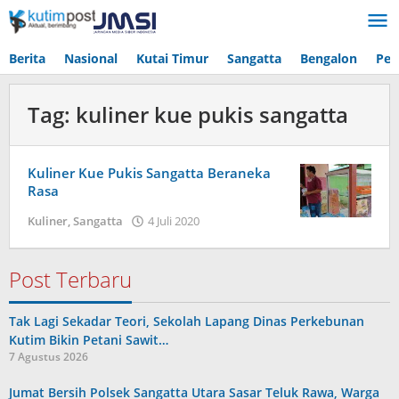
Lewati
ke
konten
Berita
Nasional
Kutai Timur
Sangatta
Bengalon
Pen
Tag:
kuliner kue pukis sangatta
Kuliner Kue Pukis Sangatta Beraneka
Rasa
oleh
Kuliner
,
Sangatta
4 Juli 2020
Admin
Post Terbaru
Tak Lagi Sekadar Teori, Sekolah Lapang Dinas Perkebunan
Kutim Bikin Petani Sawit…
7 Agustus 2026
Jumat Bersih Polsek Sangatta Utara Sasar Teluk Rawa, Warga