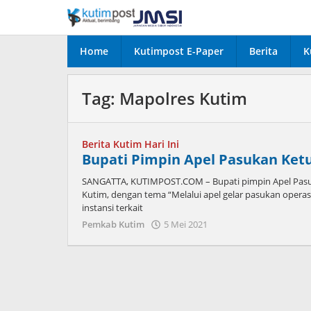
Lewati
ke
konten
Home
Kutimpost E-Paper
Berita
K
Tag:
Mapolres Kutim
Berita Kutim Hari Ini
Bupati Pimpin Apel Pasukan Ke
SANGATTA, KUTIMPOST.COM – Bupati pimpin Apel Pas
Kutim, dengan tema “Melalui apel gelar pasukan operasi 
instansi terkait
oleh
Pemkab Kutim
5 Mei 2021
Admin