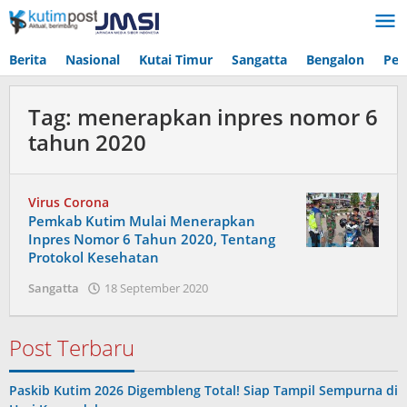
Lewati
ke
konten
Berita
Nasional
Kutai Timur
Sangatta
Bengalon
Pen
Tag:
menerapkan inpres nomor 6
tahun 2020
Virus Corona
Pemkab Kutim Mulai Menerapkan
Inpres Nomor 6 Tahun 2020, Tentang
Protokol Kesehatan
oleh
Sangatta
18 September 2020
Admin
Post Terbaru
Paskib Kutim 2026 Digembleng Total! Siap Tampil Sempurna di