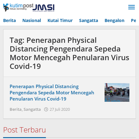
Lewati
ke
konten
Berita
Nasional
Kutai Timur
Sangatta
Bengalon
Pen
Tag:
Penerapan Physical
Distancing Pengendara Sepeda
Motor Mencegah Penularan Virus
Covid-19
Penerapan Physical Distancing
Pengendara Sepeda Motor Mencegah
Penularan Virus Covid-19
oleh
Berita
,
Sangatta
27 Juli 2020
Admin
Post Terbaru