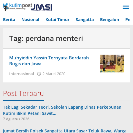
Lewati
ke
konten
Berita
Nasional
Kutai Timur
Sangatta
Bengalon
Pen
Tag:
perdana menteri
Muhyiddin Yassin Ternyata Berdarah
Bugis dan Jawa
oleh
Internasional
2 Maret 2020
Admin
Post Terbaru
Tak Lagi Sekadar Teori, Sekolah Lapang Dinas Perkebunan
Kutim Bikin Petani Sawit…
7 Agustus 2026
Jumat Bersih Polsek Sangatta Utara Sasar Teluk Rawa, Warga