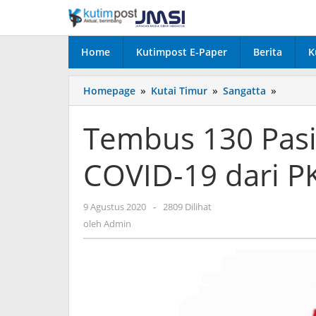
Lewati
ke
konten
Home
Kutimpost E-Paper
Berita
K
Tembus
Homepage
»
Kutai Timur
»
Sangatta
»
130
Pasien,
Tembus 130 Pasie
4
Kasus
COVID-19 dari P
Baru
Positif
COVID-
oleh
9 Agustus 2020
-
2809 Dilihat
19
Admin
dari
oleh
Admin
PKM
Sangatt
Selatan