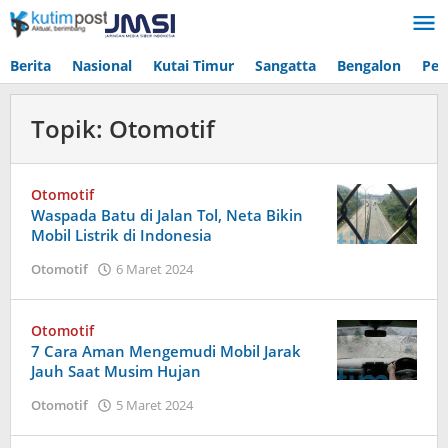
Lewati
ke
konten
Berita
Nasional
Kutai Timur
Sangatta
Bengalon
Pen
Topik:
Otomotif
Otomotif
Waspada Batu di Jalan Tol, Neta Bikin
Mobil Listrik di Indonesia
oleh
Otomotif
6 Maret 2024
Admin
Otomotif
7 Cara Aman Mengemudi Mobil Jarak
Jauh Saat Musim Hujan
oleh
Otomotif
5 Maret 2024
Admin