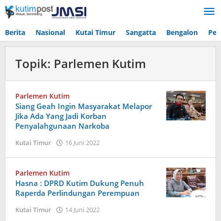
Lewati
ke
konten
Berita
Nasional
Kutai Timur
Sangatta
Bengalon
Pen
Topik:
Parlemen Kutim
Parlemen Kutim
Siang Geah Ingin Masyarakat Melapor
Jika Ada Yang Jadi Korban
Penyalahgunaan Narkoba
oleh
Kutai Timur
16 Juni 2022
Admin
Parlemen Kutim
Hasna : DPRD Kutim Dukung Penuh
Raperda Perlindungan Perempuan
oleh
Kutai Timur
14 Juni 2022
Admin