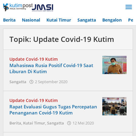
Lewati
ke
konten
Berita
Nasional
Kutai Timur
Sangatta
Bengalon
Pen
Topik:
Update Covid-19 Kutim
Update Covid-19 Kutim
Mahasiswa Rusia Positif Covid-19 Saat
Liburan Di Kutim
oleh
Sangatta
2 September 2020
Admin
Update Covid-19 Kutim
Rapat Evaluasi Gugus Tugas Percepatan
Penanganan Covid-19 Kutim
oleh
Berita
,
Kutai Timur
,
Sangatta
12 Mei 2020
Admin