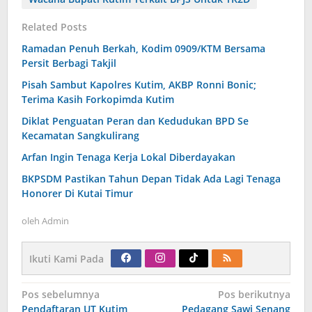
Related Posts
Ramadan Penuh Berkah, Kodim 0909/KTM Bersama
Persit Berbagi Takjil
Pisah Sambut Kapolres Kutim, AKBP Ronni Bonic;
Terima Kasih Forkopimda Kutim
Diklat Penguatan Peran dan Kedudukan BPD Se
Kecamatan Sangkulirang
Arfan Ingin Tenaga Kerja Lokal Diberdayakan
BKPSDM Pastikan Tahun Depan Tidak Ada Lagi Tenaga
Honorer Di Kutai Timur
oleh
Admin
Ikuti Kami Pada
Navigasi
Pos sebelumnya
Pos berikutnya
pos
Pendaftaran UT Kutim
Pedagang Sawi Senang