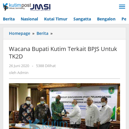
Lewati
ke
konten
Berita
Nasional
Kutai Timur
Sangatta
Bengalon
Pen
Wacana
Homepage
»
Berita
»
Bupati
Kutim
Wacana Bupati Kutim Terkait BPJS Untuk
Terkait
TK2D
BPJS
Untuk
oleh
26 Juni 2020
-
5388 Dilihat
TK2D
Admin
oleh
Admin