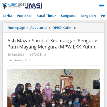
Lewati
ke
konten
Berita
Nasional
Kutai Timur
Sangatta
Bengalon
Pen
Asti
Homepage
»
Advetorial
»
DPRD Kutim
»
Mazar
Sambut
Asti Mazar Sambut Kedatangan Pengurus
Kedatangan
Putri Mayang Mengurai MPW LKK Kutim.
Pengurus
Putri
oleh
30 Juni 2021
-
6179 Dilihat
Mayang
Admin
oleh
Admin Dua
Mengurai
Dua
MPW
LKK
Kutim.