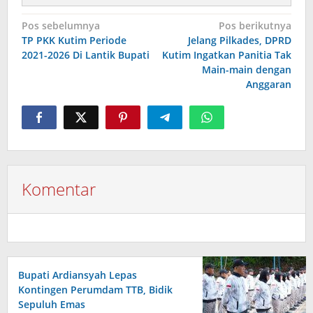
Navigasi
Pos sebelumnya
Pos berikutnya
pos
TP PKK Kutim Periode
Jelang Pilkades, DPRD
2021-2026 Di Lantik Bupati
Kutim Ingatkan Panitia Tak
Main-main dengan
Anggaran
Komentar
Bupati Ardiansyah Lepas
Kontingen Perumdam TTB, Bidik
Sepuluh Emas