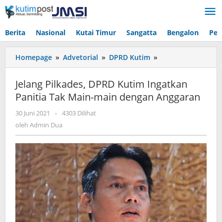
Lewati
ke
konten
Berita
Nasional
Kutai Timur
Sangatta
Bengalon
Pen
Jelang
Homepage
»
Advetorial
»
DPRD Kutim
»
Pilkades,
DPRD
Jelang Pilkades, DPRD Kutim Ingatkan
Kutim
Panitia Tak Main-main dengan Anggaran
Ingatkan
Panitia
oleh
30 Juni 2021
-
4303 Dilihat
Tak
Admin
oleh
Admin Dua
Main-
Dua
main
dengan
Anggaran