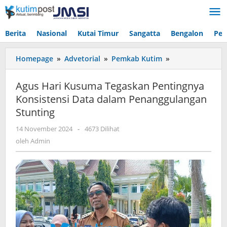
Lewati
ke
konten
Berita
Nasional
Kutai Timur
Sangatta
Bengalon
Pen
Agus
Homepage
»
Advetorial
»
Pemkab Kutim
»
Hari
Kusuma
Agus Hari Kusuma Tegaskan Pentingnya
Tegaskan
Konsistensi Data dalam Penanggulangan
Pentingnya
Stunting
Konsistensi
Data
oleh
14 November 2024
-
4673 Dilihat
dalam
Admin
oleh
Admin
Penanggulanga
Stunting