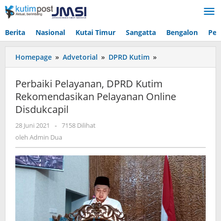
Lewati
ke
konten
Berita
Nasional
Kutai Timur
Sangatta
Bengalon
Pen
Perbaiki
Homepage
»
Advetorial
»
DPRD Kutim
»
Pelayanan,
DPRD
Perbaiki Pelayanan, DPRD Kutim
Kutim
Rekomendasikan Pelayanan Online
Rekomendasikan
Disdukcapil
Pelayanan
Online
oleh
28 Juni 2021
-
7158 Dilihat
Disdukcapil
Admin
oleh
Admin Dua
Dua