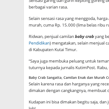
Sensasi garing dan gurih kepiting goreng 
berbagai varian rasa.
Selain sensasi rasa yang menggoda, harga
murah, cuma Rp. 15.000 (lima belas ribu ru
Ridwan, penjual camilan
baby crab
yang be
Pendidikan
) mengatakan, selain menjual cam
di Kabupaten Kutai Timur.
“Saya juga membuka peluang untuk teman
tuturnya kepada jurnalis KutimPost. Rabu,
Baby Crab Sangatta, Camilan Enak dan Murah C
Selain karena rasa dan harganya yang receh
dimakan dengan cangkangnya, membuat daya
Kudapan ini bisa dimakan begitu saja, dan j
loh!