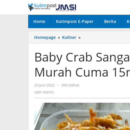
Lewati
ke
konten
Home
Kutimpost E-Paper
Berita
K
Baby
Homepage
»
Kuliner
»
Crab
Sangatta,
Baby Crab Sanga
Camilan
Enak
Murah Cuma 15r
dan
Murah
Cuma
oleh
29 Juni 2022
-
945 Dilihat
15ribu
Admin
oleh
Admin