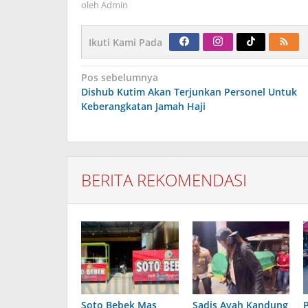
oleh
Admin
Ikuti Kami Pada
Navigasi
Pos sebelumnya
pos
Dishub Kutim Akan Terjunkan Personel Untuk
Keberangkatan Jamah Haji
BERITA REKOMENDASI
Soto Bebek Mas
Sadis Ayah Kandung