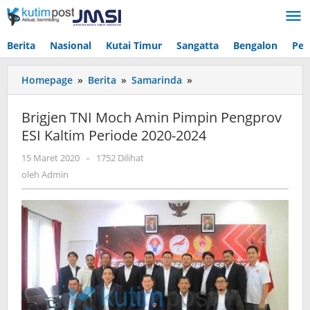
Lewati
ke
konten
Berita
Nasional
Kutai Timur
Sangatta
Bengalon
Pen
Brigjen
Homepage
»
Berita
»
Samarinda
»
TNI
Moch
Brigjen TNI Moch Amin Pimpin Pengprov
Amin
ESI Kaltim Periode 2020-2024
Pimpin
Pengprov
oleh
15 Maret 2020
-
1752 Dilihat
ESI
Admin
oleh
Admin
Kaltim
Periode
2020-
2024