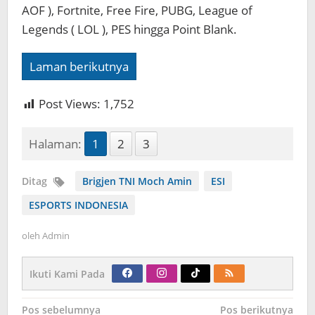
AOF ), Fortnite, Free Fire, PUBG, League of
Legends ( LOL ), PES hingga Point Blank.
Laman berikutnya
Post Views:
1,752
Halaman:
1
2
3
Ditag
Brigjen TNI Moch Amin
ESI
ESPORTS INDONESIA
oleh
Admin
Ikuti Kami Pada
Navigasi
Pos sebelumnya
Pos berikutnya