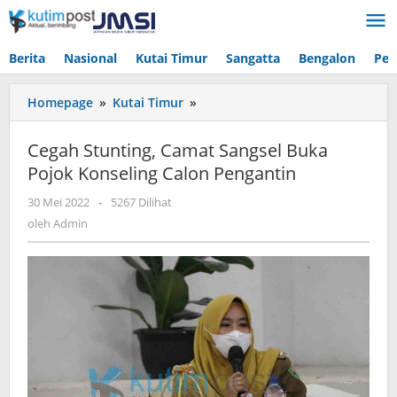
Lewati
ke
konten
Berita
Nasional
Kutai Timur
Sangatta
Bengalon
Pen
Cegah
Homepage
»
Kutai Timur
»
Stunting,
Camat
Cegah Stunting, Camat Sangsel Buka
Sangsel
Pojok Konseling Calon Pengantin
Buka
Pojok
oleh
30 Mei 2022
-
5267 Dilihat
Konseling
Admin
oleh
Admin
Calon
Pengantin