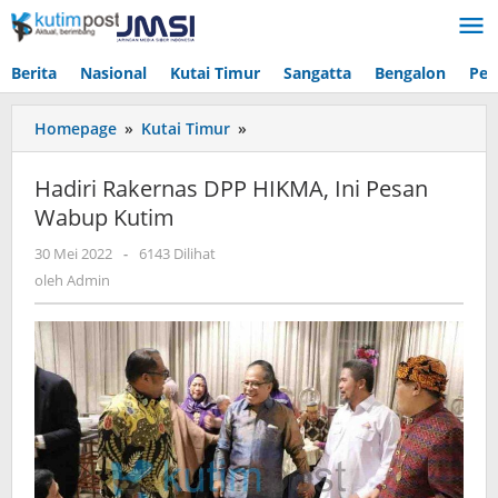
Lewati
ke
konten
Berita
Nasional
Kutai Timur
Sangatta
Bengalon
Pen
Hadiri
Homepage
»
Kutai Timur
»
Rakernas
DPP
Hadiri Rakernas DPP HIKMA, Ini Pesan
HIKMA,
Wabup Kutim
Ini
Pesan
oleh
30 Mei 2022
-
6143 Dilihat
Wabup
Admin
oleh
Admin
Kutim