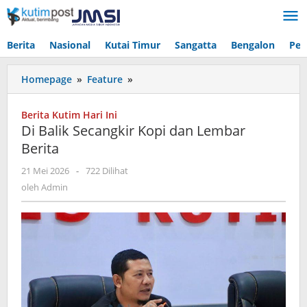
Lewati
ke
konten
Berita
Nasional
Kutai Timur
Sangatta
Bengalon
Pen
Di
Homepage
»
Feature
»
Balik
Secangkir
Berita Kutim Hari Ini
Kopi
Di Balik Secangkir Kopi dan Lembar
dan
Berita
Lembar
Berita
oleh
21 Mei 2026
-
722 Dilihat
Admin
oleh
Admin