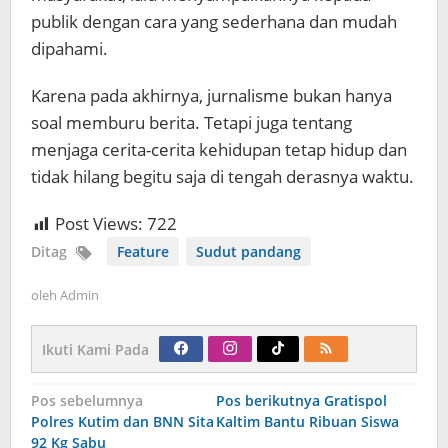
publik dengan cara yang sederhana dan mudah
dipahami.
Karena pada akhirnya, jurnalisme bukan hanya
soal memburu berita. Tetapi juga tentang
menjaga cerita-cerita kehidupan tetap hidup dan
tidak hilang begitu saja di tengah derasnya waktu.
Post Views:
722
Ditag
Feature
Sudut pandang
oleh
Admin
Ikuti Kami Pada
Navigasi
Pos sebelumnya
Pos berikutnya
Gratispol
pos
Polres Kutim dan BNN Sita
Kaltim Bantu Ribuan Siswa
92 Kg Sabu