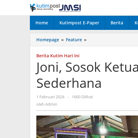
Lewati
ke
konten
Home
Kutimpost E-Paper
Berita
K
Joni,
Homepage
»
Feature
»
Sosok
Ketua
Berita Kutim Hari Ini
DPRD
Joni, Sosok Ket
Kutim
Yang
Sederhana
Sederhana
oleh
1 Februari 2024
-
1600 Dilihat
Admin
oleh
Admin