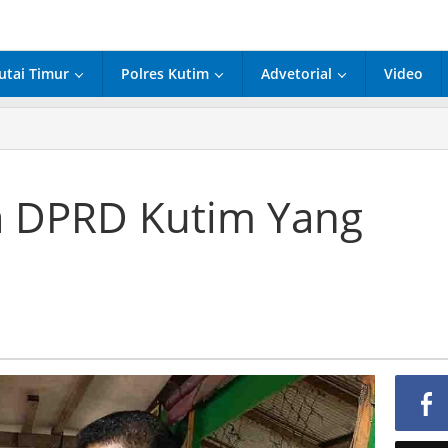
utai Timur
Polres Kutim
Advetorial
Video
ua DPRD Kutim Yang