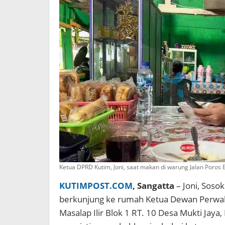
Ketua DPRD Kutim, Joni, saat makan di warung Jalan Poros
KUTIMPOST.COM
, Sangatta
– Joni, Soso
berkunjung ke rumah Ketua Dewan Perwaki
Masalap Ilir Blok 1 RT. 10 Desa Mukti Jaya