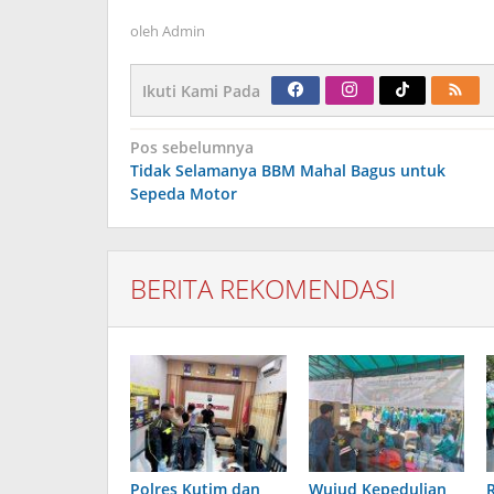
oleh
Admin
Ikuti Kami Pada
Navigasi
Pos sebelumnya
pos
Tidak Selamanya BBM Mahal Bagus untuk
Sepeda Motor
BERITA REKOMENDASI
Polres Kutim dan
Wujud Kepedulian