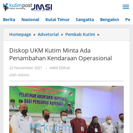
Lewati
ke
konten
Berita
Nasional
Kutai Timur
Sangatta
Bengalon
Pen
Diskop
Homepage
»
Advetorial
»
Pemkab Kutim
»
UKM
Kutim
Diskop UKM Kutim Minta Ada
Minta
Penambahan Kendaraan Operasional
Ada
Penambahan
oleh
22 November 2021
-
4466 Dilihat
Kendaraan
Admin
oleh
Admin
Operasional