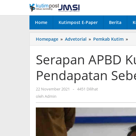
Lewati
ke
konten
Home
Kutimpost E-Paper
Berita
K
Ser
Homepage
»
Advetorial
»
Pemkab Kutim
»
AP
Ku
Serapan APBD K
Un
Pe
Pendapatan Sebe
Seb
93,
Per
oleh
22 November 2021
-
4451 Dilihat
Admin
oleh
Admin