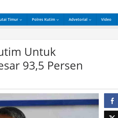
utai Timur
Polres Kutim
Advetorial
Video
apan
BD
tim
utim Untuk
tuk
ndapatan
sar 93,5 Persen
esar
5
sen