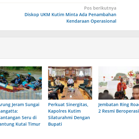
Pos berikutnya
Diskop UKM Kutim Minta Ada Penambahan
Kendaraan Operasional
Arung Jeram Sungai
Perkuat Sinergitas,
Jembatan Ring Roa
Sangatta:
Kapolres Kutim
2 Resmi Beroperasi
Tantangan Seru di
Silaturahmi Dengan
Jantung Kutai Timur
Bupati