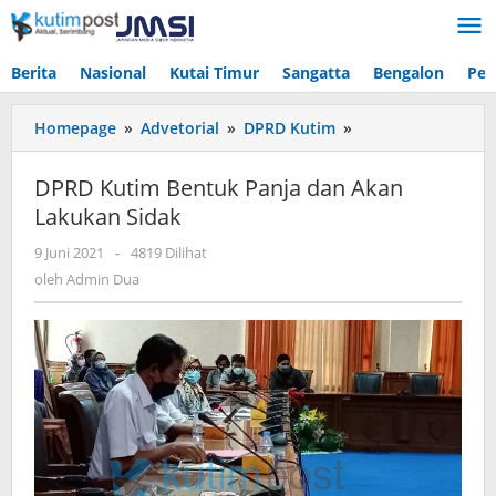
Lewati
ke
konten
Berita
Nasional
Kutai Timur
Sangatta
Bengalon
Pen
DPRD
Homepage
»
Advetorial
»
DPRD Kutim
»
Kutim
Bentuk
DPRD Kutim Bentuk Panja dan Akan
Panja
Lakukan Sidak
dan
Akan
oleh
9 Juni 2021
-
4819 Dilihat
Lakukan
Admin
oleh
Admin Dua
Sidak
Dua