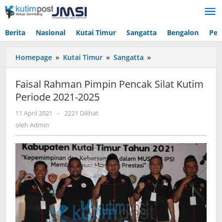
Lewati
ke
konten
Berita
Nasional
Kutai Timur
Sangatta
Bengalon
Pen
Faisal
Homepage
»
Kutai Timur
»
Sangatta
»
Rahman
Pimpin
Faisal Rahman Pimpin Pencak Silat Kutim
Pencak
Periode 2021-2025
Silat
Kutim
oleh
11 April 2021
-
2221 Dilihat
Periode
Admin
oleh
Admin
2021-
2025