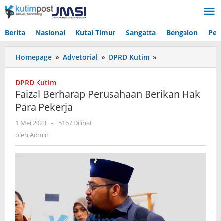
Lewati
ke
konten
Berita
Nasional
Kutai Timur
Sangatta
Bengalon
Pen
Faizal
Homepage
»
Advetorial
»
DPRD Kutim
»
Berharap
Perusahaan
DPRD Kutim
Berikan
Faizal Berharap Perusahaan Berikan Hak
Hak
Para Pekerja
Para
Pekerja
oleh
1 Mei 2023
-
5167 Dilihat
Admin
oleh
Admin