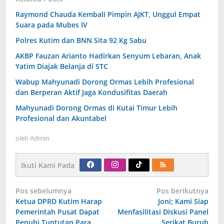
Raymond Chauda Kembali Pimpin AJKT, Unggul Empat
Suara pada Mubes IV
Polres Kutim dan BNN Sita 92 Kg Sabu
AKBP Fauzan Arianto Hadirkan Senyum Lebaran, Anak
Yatim Diajak Belanja di STC
Wabup Mahyunadi Dorong Ormas Lebih Profesional
dan Berperan Aktif Jaga Kondusifitas Daerah
Mahyunadi Dorong Ormas di Kutai Timur Lebih
Profesional dan Akuntabel
oleh
Admin
Ikuti Kami Pada
Navigasi
Pos sebelumnya
Pos berikutnya
pos
Ketua DPRD Kutim Harap
Joni; Kami Siap
Pemerintah Pusat Dapat
Menfasilitasi Diskusi Panel
Penuhi Tuntutan Para
Serikat Buruh