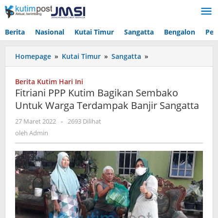
Lewati
ke
konten
Berita
Nasional
Kutai Timur
Sangatta
Bengalon
Pen
Fitriani
Homepage
»
Kutai Timur
»
Sangatta
»
PPP
Kutim
Berita Kutim Hari Ini
Bagikan
Fitriani PPP Kutim Bagikan Sembako
Sembako
Untuk Warga Terdampak Banjir Sangatta
Untuk
Warga
oleh
27 Maret 2022
-
2693 Dilihat
Terdampak
Admin
oleh
Admin
Banjir
Sangatta