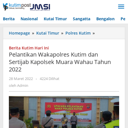
Lewati
ke
konten
Berita
Nasional
Kutai Timur
Sangatta
Bengalon
Pen
Pelantikan
Homepage
»
Kutai Timur
»
Polres Kutim
»
Wakapolres
Kutim
Berita Kutim Hari Ini
dan
Pelantikan Wakapolres Kutim dan
Sertijab
Sertijab Kapolsek Muara Wahau Tahun
Kapolsek
2022
Muara
Wahau
oleh
28 Maret 2022
-
4224 Dilihat
Tahun
Admin
oleh
Admin
2022