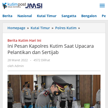
Lewati
ke
konten
Berita
Nasional
Kutai Timur
Sangatta
Bengalon
Pen
Ini
Homepage
»
Kutai Timur
»
Polres Kutim
»
Pesan
Kapolres
Berita Kutim Hari Ini
Kutim
Ini Pesan Kapolres Kutim Saat Upacara
Saat
Pelantikan dan Sertijab
Upacara
Pelantikan
oleh
28 Maret 2022
-
4572 Dilihat
dan
Admin
oleh
Admin
Sertijab