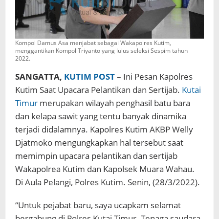
Kompol Damus Asa menjabat sebagai Wakapolres Kutim,
menggantikan Kompol Triyanto yang lulus seleksi Sespim tahun
2022.
SANGATTA,
KUTIM POST
–
Ini Pesan Kapolres
Kutim Saat Upacara Pelantikan dan Sertijab.
Kutai
Timur
merupakan wilayah penghasil batu bara
dan kelapa sawit yang tentu banyak dinamika
terjadi didalamnya. Kapolres Kutim AKBP Welly
Djatmoko mengungkapkan hal tersebut saat
memimpin upacara pelantikan dan sertijab
Wakapolrea Kutim dan Kapolsek Muara Wahau.
Di Aula Pelangi, Polres Kutim. Senin, (28/3/2022).
“Untuk pejabat baru, saya ucapkam selamat
bergabung di Polres Kutai Timur. Tenaga saudara