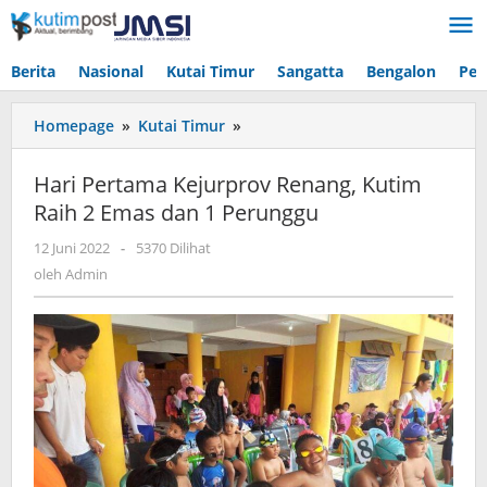
Lewati
ke
konten
Berita
Nasional
Kutai Timur
Sangatta
Bengalon
Pen
Hari
Homepage
»
Kutai Timur
»
Pertama
Kejurprov
Hari Pertama Kejurprov Renang, Kutim
Renang,
Raih 2 Emas dan 1 Perunggu
Kutim
Raih
oleh
12 Juni 2022
-
5370 Dilihat
2
Admin
oleh
Admin
Emas
dan
1
Perunggu