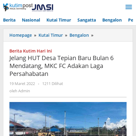
Lewati
ke
konten
Berita
Nasional
Kutai Timur
Sangatta
Bengalon
Pen
Jelang
Homepage
»
Kutai Timur
»
Bengalon
»
HUT
Desa
Berita Kutim Hari Ini
Tepian
Jelang HUT Desa Tepian Baru Bulan 6
Baru
Mendatang, MKC FC Adakan Laga
Bulan
Persahabatan
6
Mendatang,
oleh
19 Maret 2022
-
1211 Dilihat
MKC
Admin
oleh
Admin
FC
Adakan
Laga
Persahabatan