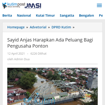
Lewati
ke
konten
Berita
Nasional
Kutai Timur
Sangatta
Bengalon
Pen
Sayid
Homepage
»
Advetorial
»
DPRD Kutim
»
Anjas
Harapkan
Sayid Anjas Harapkan Ada Peluang Bagi
Ada
Pengusaha Ponton
Peluang
Bagi
oleh
12 April 2021
-
6226 Dilihat
Pengusaha
Admin
oleh
Admin Dua
Ponton
Dua