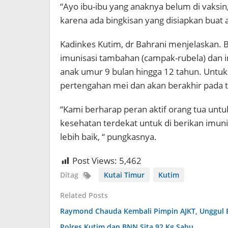
“Ayo ibu-ibu yang anaknya belum di vaksin
karena ada bingkisan yang disiapkan buat a
Kadinkes Kutim, dr Bahrani menjelaskan
imunisasi tambahan (campak-rubela) dan im
anak umur 9 bulan hingga 12 tahun. Untuk
pertengahan mei dan akan berakhir pada ta
“Kami berharap peran aktif orang tua un
kesehatan terdekat untuk di berikan imuni
lebih baik, “ pungkasnya.
Post Views:
5,462
Ditag
Kutai Timur
Kutim
Related Posts
Raymond Chauda Kembali Pimpin AJKT, Unggul 
Polres Kutim dan BNN Sita 92 Kg Sabu