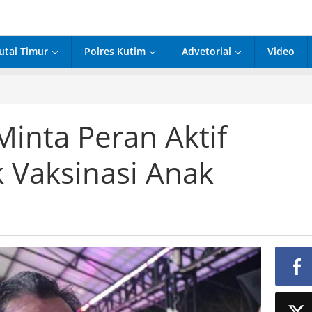
utai Timur
Polres Kutim
Advetorial
Video
inta Peran Aktif
 Vaksinasi Anak