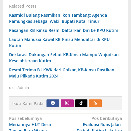
Related Posts
Kasmidi Bulang Resmikan Ikon Tambang: Agenda
Pamungkas sebagai Wakil Bupati Kutai Timur
Pasangan KB-Kinsu Resmi Daftarkan Diri ke KPU Kutim
Lautan Manusia Kawal KB-Kinsu Mendaftar di KPU
Kutim
Deklarasi Dukungan Sebut KB-Kinsu Mampu Wujudkan
Kesejahteraan Kutim
Resmi Terima B1 KWK dari Golkar, KB-Kinsu Pastikan
Maju Pilkada Kutim 2024
oleh
Admin
Ikuti Kami Pada
Navigasi
Pos sebelumnya
Pos berikutnya
pos
Meriahnya HUT Desa
Evaluasi Ruas Jalan,
Tepian Baru Warga
Dishub Kutim Lakukan