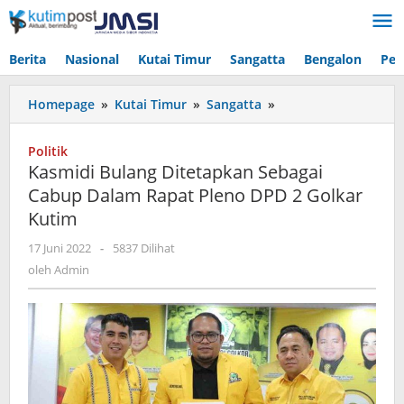
Lewati
ke
konten
Berita
Nasional
Kutai Timur
Sangatta
Bengalon
Pen
Kasmidi
Homepage
»
Kutai Timur
»
Sangatta
»
Bulang
Ditetapkan
Politik
Sebagai
Kasmidi Bulang Ditetapkan Sebagai
Cabup
Cabup Dalam Rapat Pleno DPD 2 Golkar
Dalam
Kutim
Rapat
Pleno
oleh
17 Juni 2022
-
5837 Dilihat
DPD
Admin
oleh
Admin
2
Golkar
Kutim