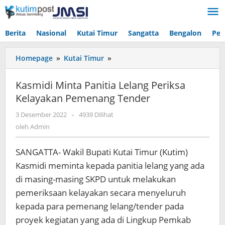
Lewati
ke
konten
Berita
Nasional
Kutai Timur
Sangatta
Bengalon
Pen
Kasmidi
Homepage
»
Kutai Timur
»
Minta
Panitia
Kasmidi Minta Panitia Lelang Periksa
Lelang
Kelayakan Pemenang Tender
Periksa
Kelayakan
oleh
3 Desember 2022
-
4939 Dilihat
Pemenang
Admin
oleh
Admin
Tender
SANGATTA- Wakil Bupati Kutai Timur (Kutim)
Kasmidi meminta kepada panitia lelang yang ada
di masing-masing SKPD untuk melakukan
pemeriksaan kelayakan secara menyeluruh
kepada para pemenang lelang/tender pada
proyek kegiatan yang ada di Lingkup Pemkab