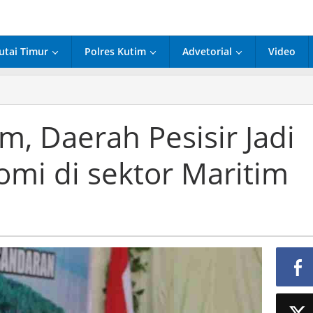
utai Timur
Polres Kutim
Advetorial
Video
,
, Daerah Pesisir Jadi
h
r
mi di sektor Maritim
angga
omi
r
im