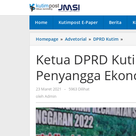
Lewati
ke
konten
Home
Kutimpost E-Paper
Berita
K
Ketua
Homepage
»
Advetorial
»
DPRD Kutim
»
DPRD
Kutim
Ketua DPRD Kutim
Daera
Pesisi
Penyangga Ekono
Jadi
Peny
Ekon
oleh
23 Maret 2021
-
5963 Dilihat
di
Admin
sekto
oleh
Admin
Marit