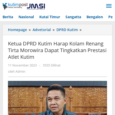
Lewati
ke
konten
Berita
Nasional
Kutai Timur
Sangatta
Bengalon
Pen
Ketua
Homepage
»
Advetorial
»
DPRD Kutim
»
DPRD
Kutim
Ketua DPRD Kutim Harap Kolam Renang
Harap
Tirta Morowira Dapat Tingkatkan Prestasi
Kolam
Atlet Kutim
Renang
Tirta
oleh
11 November 2023
-
5555 Dilihat
Morowira
Admin
oleh
Admin
Dapat
Tingkatkan
Prestasi
Atlet
Kutim