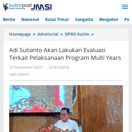
Lewati
ke
konten
Berita
Nasional
Kutai Timur
Sangatta
Bengalon
Pen
Adi
Homepage
»
Advetorial
»
DPRD Kutim
»
Sutianto
Akan
Adi Sutianto Akan Lakukan Evaluasi
Lakukan
Terkait Pelaksanaan Program Multi Years
Evaluasi
Terkait
oleh
10 November 2023
-
6756 Dilihat
Pelaksanaan
Admin
oleh
Admin
Program
Multi
Years