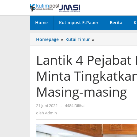
Lewati
ke
konten
Home
Kutimpost E-Paper
Berita
K
Lantik
Homepage
»
Kutai Timur
»
4
Pejabat
Lantik 4 Pejabat 
Esselon
II,
Minta Tingkatkan
Ardiansyah
Minta
Tingkatkan
Masing-masing
Kinerja
di
OPD
oleh
21 Juni 2022
-
4484 Dilihat
Masing-
Admin
oleh
Admin
masing