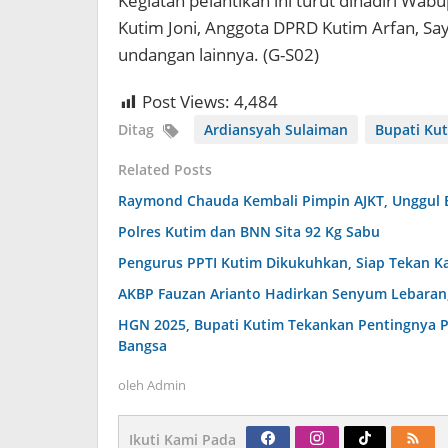
Kegiatan pelantikan ini turut dihadiri Wab
Kutim Joni, Anggota DPRD Kutim Arfan, Sa
undangan lainnya. (G-S02)
Post Views:
4,484
Ditag
Ardiansyah Sulaiman
Bupati Ku
Related Posts
Raymond Chauda Kembali Pimpin AJKT, Unggul 
Polres Kutim dan BNN Sita 92 Kg Sabu
Pengurus PPTI Kutim Dikukuhkan, Siap Tekan K
AKBP Fauzan Arianto Hadirkan Senyum Lebaran, 
HGN 2025, Bupati Kutim Tekankan Pentingnya 
Bangsa
oleh
Admin
Ikuti Kami Pada