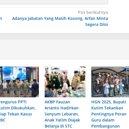
Pos berikutnya
n
Adanya Jabatan Yang Masih Kosong, Arfan Minta
Segera Diisi
Pengurus PPTI
AKBP Fauzan
HGN 2025, Bupati
Kutim Dikukuhkan,
Arianto Hadirkan
Kutim Tekankan
Siap Tekan Kasus
Senyum Lebaran,
Pentingnya Peran
TBC
Anak Yatim Diajak
Guru dalam
Belanja di STC
Pembangunan