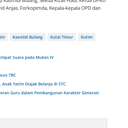
up Kasmidi Bulang, Sekda Rizali Hadi, ketua DPRD
yid Anjas, Forkopimda, Kepala-kepala OPD dan
tim
Kasmidi Bulang
Kutai Timur
Kutim
Empat Suara pada Mubes IV
asus TBC
Anak Yatim Diajak Belanja di STC
Peran Guru dalam Pembangunan Karakter Generasi